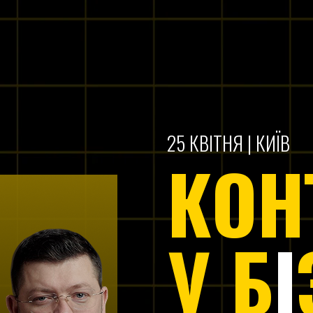
25 КВІТНЯ | КИЇВ
КОН
У Б
І