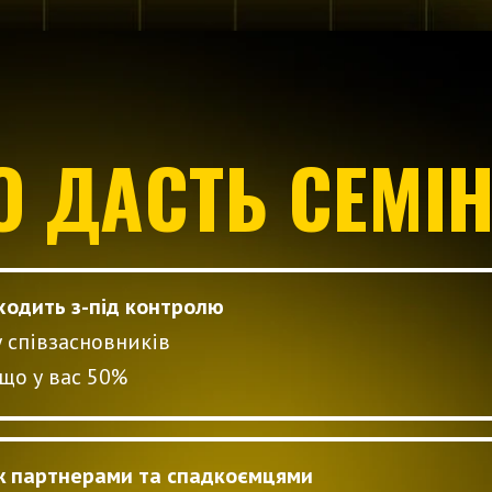
 ДАСТЬ СЕМІ
иходить з-під контролю
 співзасновників
кщо у вас 50%
між партнерами та спадкоємцями