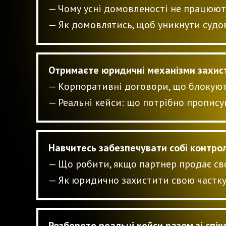
—
Чому усні домовленості не працюют
—
Як домовлятись, щоб уникнути судо
Отримаєте юридичні механізми захист
— Корпоративні договори, що блокую
— Реальні кейси: що потрібно пропис
Навчитесь забезпечувати собі контро
—
Що робити, якщо партнер продає сво
—
Як юридично захистити свою частку
Розберете реальні кейси разом зі спі