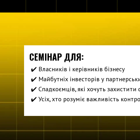
СЕМІНАР ДЛЯ:
‭
✔️
‬Власників і керівників бізнесу
‭
✔️
‬Майбутніх інвесторів у партнерськ
‭
✔️
‬Спадкоємців, які хочуть захистити 
‭
✔️
‬Усіх, хто розуміє важливість контр