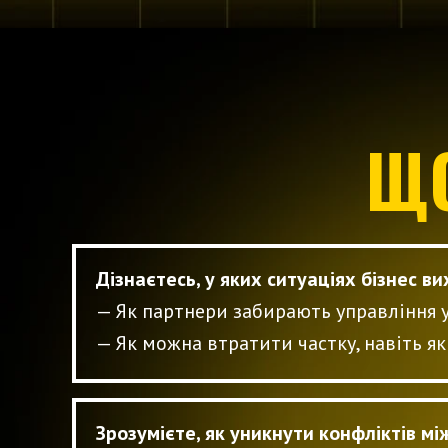
ЩО
Дізнаєтесь, у яких ситуаціях бізнес в
—
Як партнери забирають управління у
— Як можна втратити частку, навіть я
З
розумієте, як уникнути конфліктів 