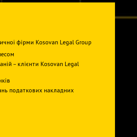
ичної фірми Kosovan Legal Group
знесом
ній – клієнти Kosovan Legal
анків
вань податкових накладних