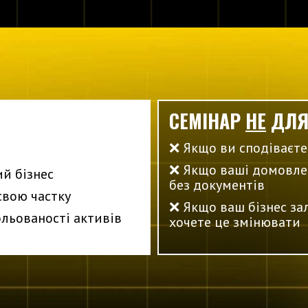
СЕМІНАР
НЕ
ДЛЯ
‭❌ ‬Якщо ви сподіваєте
❌
‬Якщо ваші домовле
ий бізнес
без документів
свою частку
❌
‬Якщо ваш бізнес за
ольованості активів
хочете це змінювати