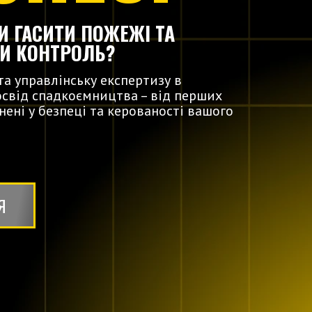
ТИ ГАСИТИ ПОЖЕЖІ ТА
ТИ КОНТРОЛЬ?
а управлінську експертизу в
освід спадкоємництва – від перших
нені у безпеці та керованості вашого
Я