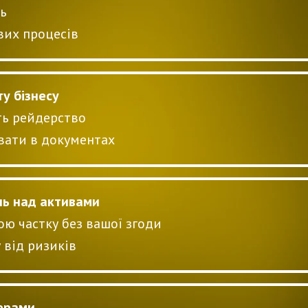
ь
вих процесів
у бізнесу
ть рейдерство
увати в документах
ль над активами
ю частку без вашої згоди
 від ризиків
керами