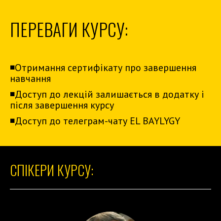
ПЕРЕВАГИ КУРСУ:
◾️Отримання сертифікату про завершення
навчання
◾️Доступ до лекцій залишається в додатку і
після завершення курсу
◾️Доступ до телеграм-чату EL BAYLYGY
СПІКЕРИ КУРСУ: