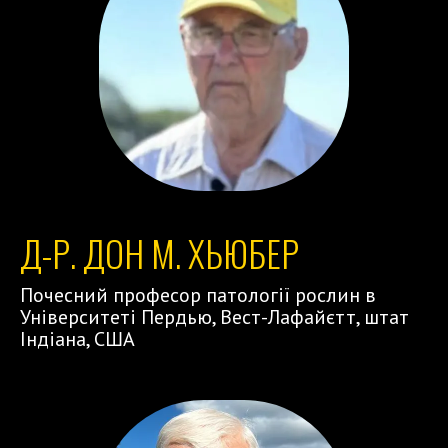
Д-Р. ДОН М. ХЬЮБЕР
Почесний професор патології рослин в
Університеті Пердью, Вест-Лафайєтт, штат
Індіана, США