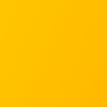
(СОЯ + СОНЯШНИК +
КУКУРУДЗА)
- 23
ЛЕКЦІЙ З ПОЛЬОВИХ ДОСЛІДЖЕНЬ
- ВСІ 15 ВИСТУПІВ ЕКСПЕРТІВ
- 4 БОНУСНІ ЛЕКЦІЇ
- НІЛ КІНСІ ПРО ЖИВЛЕННЯ КУКУРУДЗИ
ТА ПРО СОЮ В УМОВАХ
ТЕМПЕРАТУРНОГО СТРЕСУ
- ДОСТУП В ЗАКРИТУ СПІЛЬНОТУ
КЕРІВНИКІВ ТА ВЛАСНИКІВ
АГРОБІЗНЕСУ