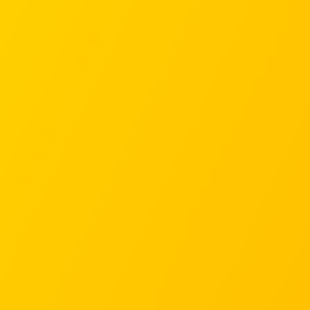
АГРОКОНСИЛІУМ
- 5 ЛЕКЦІЙ З ПОЛЬОВИХ
ДОСЛІДЖЕНЬ
-
15 ВИСТУПІВ ЕКСПЕРТІВ
-
4 БОНУСНІ ЛЕКЦІЇ
-
ДОСТУП В ЗАКРИТУ СПІЛЬНОТУ
КЕРІВНИКІВ ТА ВЛАСНИКІВ
АГРОБІЗНЕСУ
17 000 ГРИВЕНЬ
11 000 ГРИВЕНЬ