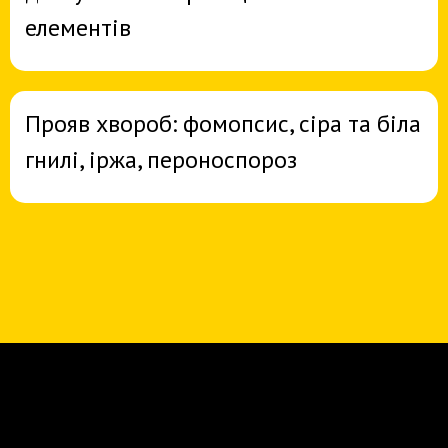
елементів
Прояв хвороб: фомопсис, сіра та біла
гнилі, іржа, пероноспороз
НА КУРСІ НАВЧАЮТЬ