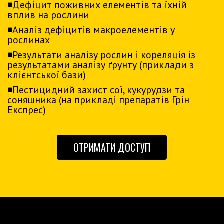
◾️Дефіцит поживних елементів та їхній
вплив на рослини
◾️Аналіз дефіцитів макроелементів у
рослинах
◾️Результати аналізу рослин і кореляція із
результатами аналізу ґрунту (приклади з
клієнтської бази)
◾️Пестицидний захист сої, кукурудзи та
соняшника (на прикладі препаратів Грін
Експрес)
ОТРИМАТИ ДОСТУП