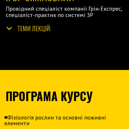
Провідний спеціаліст компанії Грін-Експрес,
спеціаліст-практик по системі ЗР
ТЕМИ ЛЕКЦІЙ:
</
ПРОГРАМА КУРСУ
◾️Фізіологія рослин та основні поживні
елементи