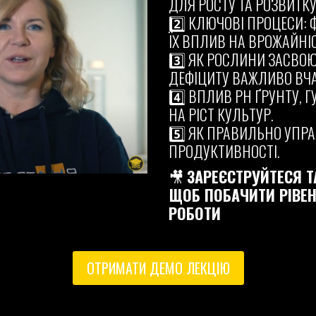
ДЛЯ РОСТУ ТА РОЗВИТКУ
2️⃣ КЛЮЧОВІ ПРОЦЕСИ: 
ЇХ ВПЛИВ НА ВРОЖАЙНІС
3️⃣ ЯК РОСЛИНИ ЗАСВО
ДЕФІЦИТУ ВАЖЛИВО ВЧА
4️⃣ ВПЛИВ PH ҐРУНТУ, 
НА РІСТ КУЛЬТУР.
5️⃣ ЯК ПРАВИЛЬНО УПР
ПРОДУКТИВНОСТІ.
🎥
ЗАРЕЄСТРУЙТЕСЯ Т
ЩОБ ПОБАЧИТИ РІВЕН
РОБОТИ
ОТРИМАТИ ДЕМО ЛЕКЦІЮ