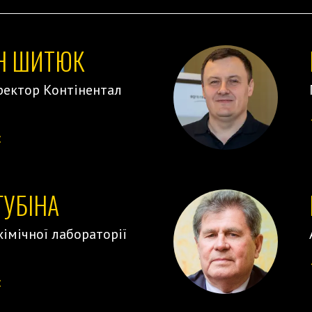
Н ШИТЮК
ектор Контінентал
:
</
ГУБІНА
імічної лабораторії
:
</