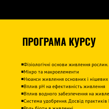
ПРОГРАМА КУРСУ
◾️Фізіологічні основи живлення рослин.
◾️Мікро та макроелементи
◾️Нюанси живлення основних і нішевих
◾️Вплив рН на ефективність живлення
◾️Вплив водного забезпечення на живл
◾️Система удобрення. Досвід практиків
◾️Роль біоти в живленні