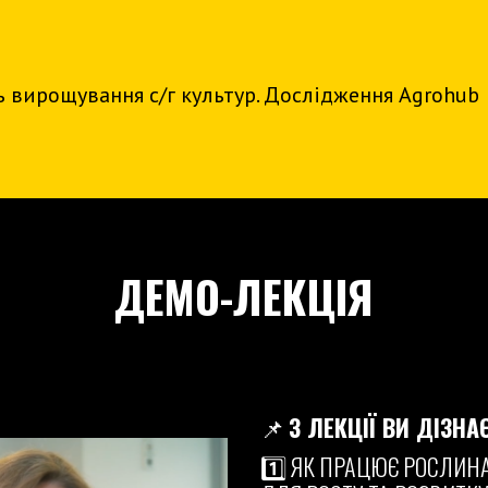
ь вирощування с/г культур. Дослідження Agrohub
ДЕМО-ЛЕКЦІЯ
📌
З ЛЕКЦІЇ ВИ ДІЗНА
1️⃣ ЯК ПРАЦЮЄ РОСЛИНА