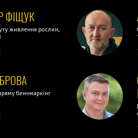
Р ФІЩУК
уту живлення рослин,
к
:
</
ОБРОВА
пряму бенчмаркінг
:
</