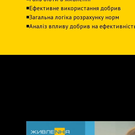
◾️Ефективне використання добрив
◾️Загальна логіка розрахунку норм
◾️Аналіз впливу добрив на ефективніст