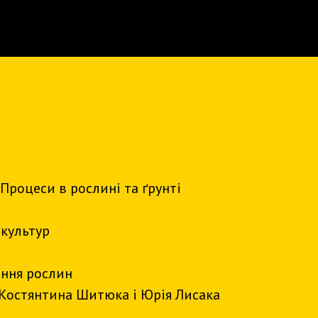
 Процеси в рослині та ґрунті
 культур
ення рослин
 Костянтина Шитюка і Юрія Лисака