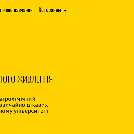
ативне навчання
Ветеранам
ВНОГО ЖИВЛЕННЯ
агрохімічний і
дзвичайно цікавих
ному університеті