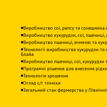
ПРОГРАМА КУРСУ
◾️Виробництво сої, рапсу та соняшника 
◾️Виробництво кукурудзи, сої, пшениці, 
◾️Виробництво пшениці, ячменю та кук
◾️Технології виробництва кукурудзи та
Блайа
◾️Виробництво пшениці, сої, кукурудзи 
◾️Програмні рішення для внесення рідк
◾️Технологія зрошення
◾️Огляд с/г техніки
◾️Загальний стан фермерства у Північні