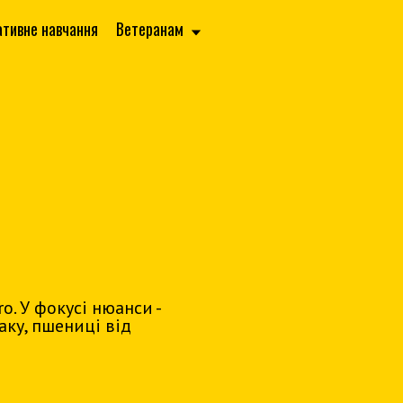
ативне навчання
Ветеранам
o. У фокусі нюанси -
аку, пшениці від