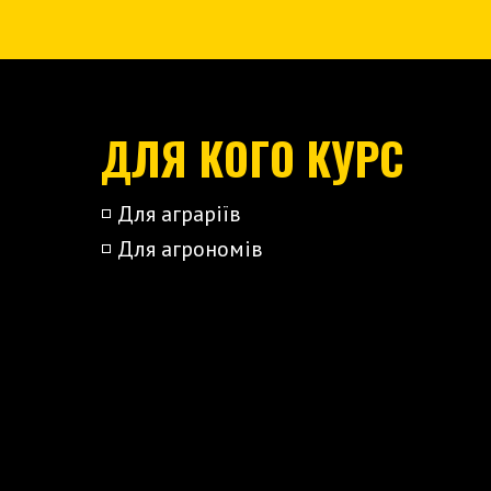
ДЛЯ КОГО КУРС
◽️ Для аграріїв
◽️ Для агрономів