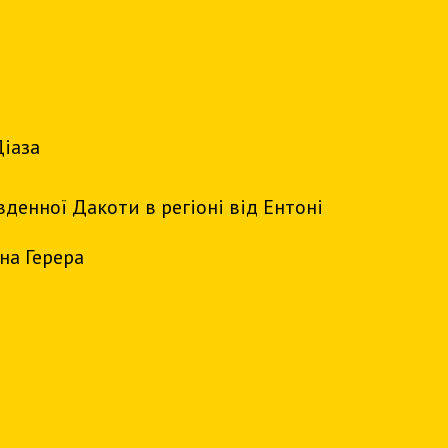
Діаза
денної Дакоти в регіоні від Ентоні
на Герера