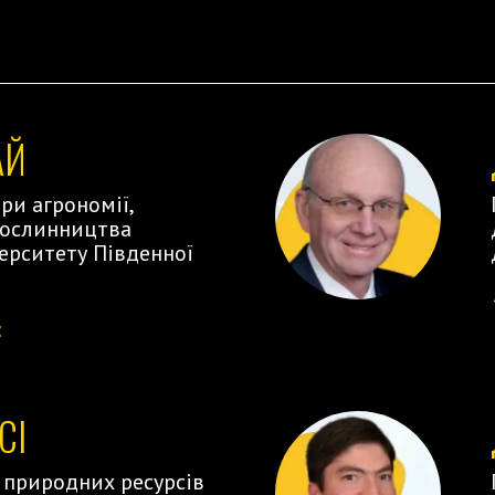
АЙ
ри агрономії,
рослинництва
ерситету Південної
:
СІ
природних ресурсів