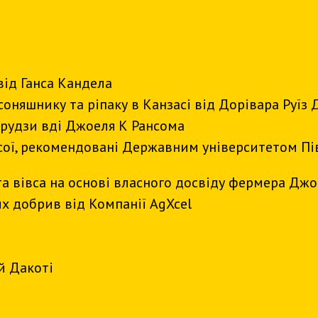
від Ганса Кандела
соняшнику та ріпаку в Канзасі від Дорівара Руїз 
урудзи вді Джоеля К Рансома
 сої, рекомендовані Державним університетом Пів
та вівса на основі власного досвіду фермера Джо
их добрив від Компанії AgXcel
й Дакоті