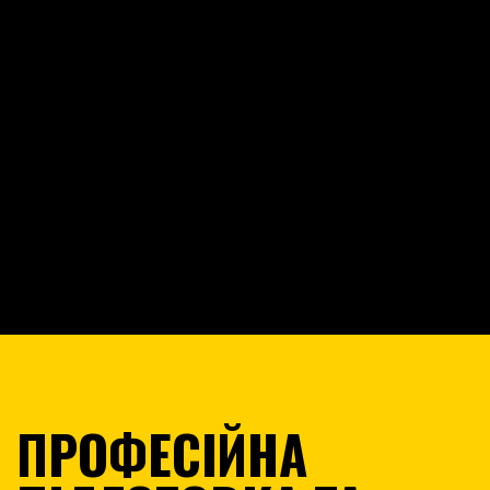
М'ЯСНЕ ТВАРИННИЦТВО
Курс EL Baylygy - про ефективне м’ясне
тваринництво для казахстанських
фермерів
ДЕТАЛЬНІШЕ
ПРОФЕСІЙНА