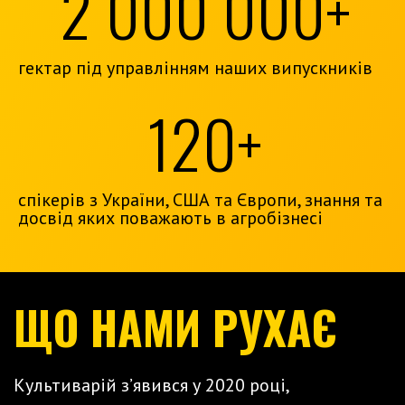
2 000 000+
гектар під управлінням наших випускників
120+
спікерів з України, США та Європи, знання та
досвід яких поважають в агробізнесі
ЩО НАМИ РУХАЄ
Культиварій з’явився у 2020 році,